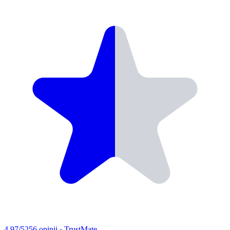
4.97
/5
256
opinii
· TrustMate