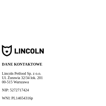
(
5.0
)
Obroża dla kota Candy
45,00 zł
Dodaj do koszyka
DANE KONTAKTOWE
Lincoln Petfood Sp. z o.o.
Ul. Żurawia 32/34 lok. 201
00-515 Warszawa
NIP: 5272717424
WNI: PL14654316p