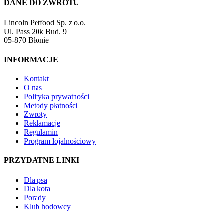
DANE DO ZWROTU
Lincoln Petfood Sp. z o.o.
Ul. Pass 20k Bud. 9
05-870 Błonie
INFORMACJE
Kontakt
O nas
Polityka prywatności
Metody płatności
Zwroty
Reklamacje
Regulamin
Program lojalnościowy
PRZYDATNE LINKI
Dla psa
Dla kota
Porady
Klub hodowcy