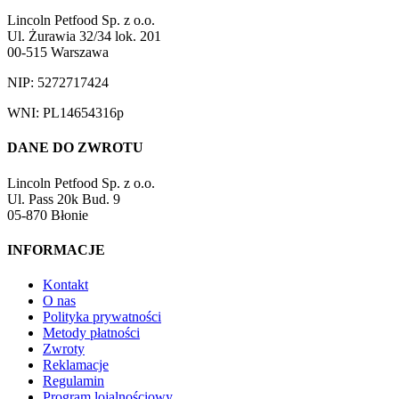
Lincoln Petfood Sp. z o.o.
Ul. Żurawia 32/34 lok. 201
00-515 Warszawa
NIP: 5272717424
WNI: PL14654316p
DANE DO ZWROTU
Lincoln Petfood Sp. z o.o.
Ul. Pass 20k Bud. 9
05-870 Błonie
INFORMACJE
Kontakt
O nas
Polityka prywatności
Metody płatności
Zwroty
Reklamacje
Regulamin
Program lojalnościowy