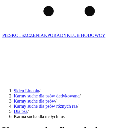
PIES
KOT
SZCZENIAK
PORADY
KLUB HODOWCY
Sklep Lincoln
/
Karmy suche dla psów dedykowane
/
Karmy suche dla psów
/
Karmy suche dla psów różnych ras
/
Dla psa
/
Karma sucha dla małych ras