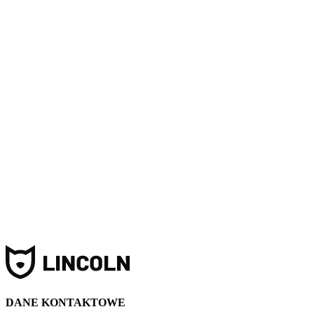
Dodaj do koszyka
Promocja
-
15
%
(
5.0
)
Quanim Karma sucha dla psa wieprzowina z ryżem 12kg
129 zł
(10.75 zł/kg)
Dodaj do koszyka
DANE KONTAKTOWE