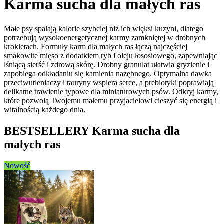
Karma sucha dla małych ras
Małe psy spalają kalorie szybciej niż ich więksi kuzyni, dlatego
potrzebują wysokoenergetycznej karmy zamkniętej w drobnych
krokietach. Formuły karm dla małych ras łączą najczęściej
smakowite mięso z dodatkiem ryb i oleju łososiowego, zapewniając
lśniącą sierść i zdrową skórę. Drobny granulat ułatwia gryzienie i
zapobiega odkładaniu się kamienia nazębnego. Optymalna dawka
przeciwutleniaczy i tauryny wspiera serce, a prebiotyki poprawiają
delikatne trawienie typowe dla miniaturowych psów. Odkryj karmy,
które pozwolą Twojemu małemu przyjacielowi cieszyć się energią i
witalnością każdego dnia.
BESTSELLERY
Karma sucha dla
małych ras
Nowość