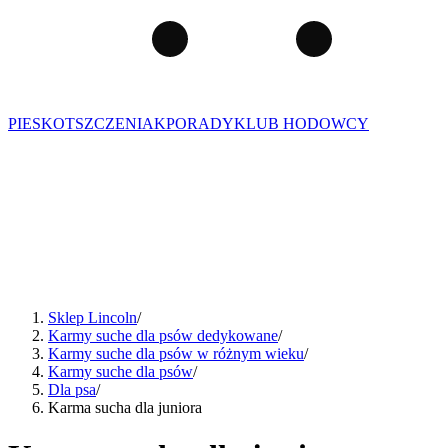
PIES
KOT
SZCZENIAK
PORADY
KLUB HODOWCY
Sklep Lincoln
/
Karmy suche dla psów dedykowane
/
Karmy suche dla psów w różnym wieku
/
Karmy suche dla psów
/
Dla psa
/
Karma sucha dla juniora