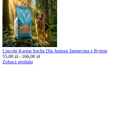
Lincoln Karma Sucha Dla Juniora Jagnięcina z Ryżem
55,00 zł - 166,00 zł
Zobacz produkt
BESTSELLERY
Karma sucha dla
juniora
B