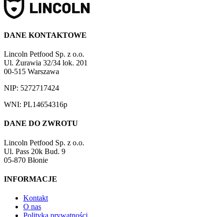
DANE KONTAKTOWE
Lincoln Petfood Sp. z o.o.
Ul. Żurawia 32/34 lok. 201
00-515 Warszawa
NIP: 5272717424
WNI: PL14654316p
DANE DO ZWROTU
Lincoln Petfood Sp. z o.o.
Ul. Pass 20k Bud. 9
05-870 Błonie
INFORMACJE
Kontakt
O nas
Polityka prywatności