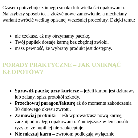
Czasem potrzebujesz innego smaku lub wielkości opakowania.
Najszybszy sposób to… złożyć nowe zamówienie, a niechciany
wariant zwrócić według opisanej wcześniej procedury. Dzięki temu:
nie czekasz, aż my otrzymamy paczkę,
Twój pupilek dostaje karmę bez zbędnej zwłoki,
masz pewność, że wybrany produkt jest dostępny.
PORADY PRAKTYCZNE – JAK UNIKNĄĆ
KŁOPOTÓW?
Sprawdź paczkę przy kurierze
– jeżeli karton jest dziurawy
lub zalany, spisz protokół szkody.
Przechowuj paragon/fakturę
aż do momentu zakończenia
30‑dniowego okresu zwrotu.
Zamawiaj próbniki
– jeśli wprowadzasz nową karmę,
zacznij od małego opakowania. Zmniejszasz w ten sposób
ryzyko, że pupil jej nie zaakceptuje.
Nie mieszaj karm
– zwrotom podlegają wyłącznie