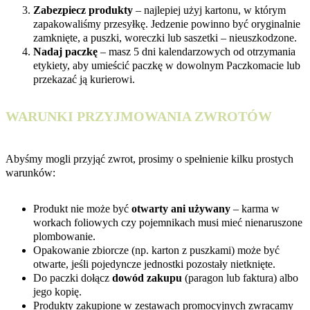
Zabezpiecz produkty
– najlepiej użyj kartonu, w którym
zapakowaliśmy przesyłkę. Jedzenie powinno być oryginalnie
zamknięte, a puszki, woreczki lub saszetki – nieuszkodzone.
Nadaj paczkę
– masz 5 dni kalendarzowych od otrzymania
etykiety, aby umieścić paczkę w dowolnym Paczkomacie lub
przekazać ją kurierowi.
WARUNKI PRZYJMOWANIA ZWROTÓW
Abyśmy mogli przyjąć zwrot, prosimy o spełnienie kilku prostych
warunków:
Produkt nie może być
otwarty ani używany
– karma w
workach foliowych czy pojemnikach musi mieć nienaruszone
plombowanie.
Opakowanie zbiorcze (np. karton z puszkami) może być
otwarte, jeśli pojedyncze jednostki pozostały nietknięte.
Do paczki dołącz
dowód zakupu
(paragon lub faktura) albo
jego kopię.
Produkty zakupione w zestawach promocyjnych zwracamy