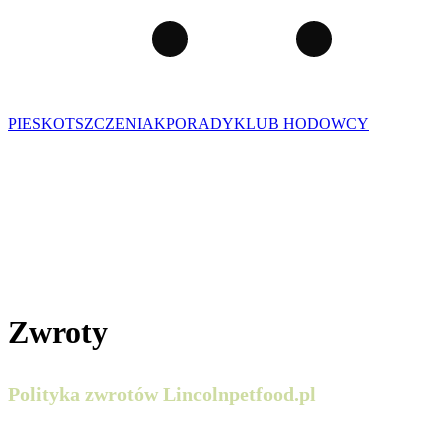
PIES
KOT
SZCZENIAK
PORADY
KLUB HODOWCY
Zwroty
Polityka zwrotów Lincolnpetfood.pl