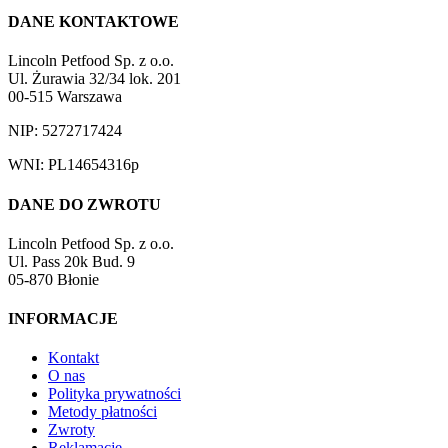
DANE KONTAKTOWE
Lincoln Petfood Sp. z o.o.
Ul. Żurawia 32/34 lok. 201
00-515 Warszawa
NIP: 5272717424
WNI: PL14654316p
DANE DO ZWROTU
Lincoln Petfood Sp. z o.o.
Ul. Pass 20k Bud. 9
05-870 Błonie
INFORMACJE
Kontakt
O nas
Polityka prywatności
Metody płatności
Zwroty
Reklamacje