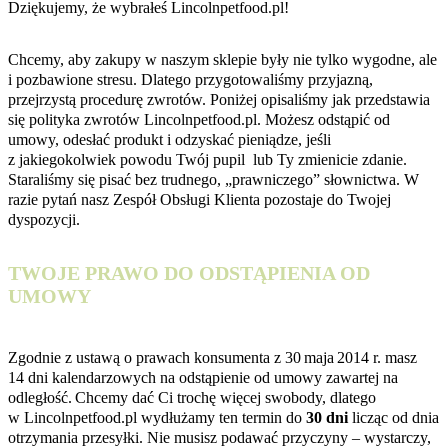
Dziękujemy, że wybrałeś Lincolnpetfood.pl!
Chcemy, aby zakupy w naszym sklepie były nie tylko wygodne, ale
i pozbawione stresu. Dlatego przygotowaliśmy przyjazną,
przejrzystą procedurę zwrotów. Poniżej opisaliśmy jak przedstawia
się polityka zwrotów Lincolnpetfood.pl. Możesz odstąpić od
umowy, odesłać produkt i odzyskać pieniądze, jeśli
z jakiegokolwiek powodu Twój pupil lub Ty zmienicie zdanie.
Staraliśmy się pisać bez trudnego, „prawniczego” słownictwa. W
razie pytań nasz Zespół Obsługi Klienta pozostaje do Twojej
dyspozycji.
TWOJE PRAWO DO ODSTĄPIENIA OD
UMOWY
Zgodnie z ustawą o prawach konsumenta z 30 maja 2014 r. masz
14 dni kalendarzowych na odstąpienie od umowy zawartej na
odległość. Chcemy dać Ci trochę więcej swobody, dlatego
w Lincolnpetfood.pl wydłużamy ten termin do
30 dni
licząc od dnia
otrzymania przesyłki. Nie musisz podawać przyczyny – wystarczy,