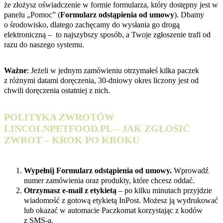
że złożysz oświadczenie w formie formularza, który dostępny jest w
panelu „Pomoc” (
Formularz odstąpienia od umowy
). Dbamy
o środowisko, dlatego zachęcamy do wysłania go drogą
elektroniczną – to najszybszy sposób, a Twoje zgłoszenie trafi od
razu do naszego systemu.
Ważne
: Jeżeli w jednym zamówieniu otrzymałeś kilka paczek
z różnymi datami doręczenia, 30‑dniowy okres liczony jest od
chwili doręczenia ostatniej z nich.
POLITYKA ZWROTÓW
LINCOLNPETFOOD.PL – JAK ZGŁOSIĆ
ZWROT – KROK PO KROKU
Wypełnij Formularz odstąpienia od umowy.
Wprowadź
numer zamówienia oraz produkty, które chcesz oddać.
Otrzymasz e‑mail z etykietą
– po kilku minutach przyjdzie
wiadomość z gotową etykietą InPost. Możesz ją wydrukować
lub okazać w automacie Paczkomat korzystając z kodów
z SMS‑a.