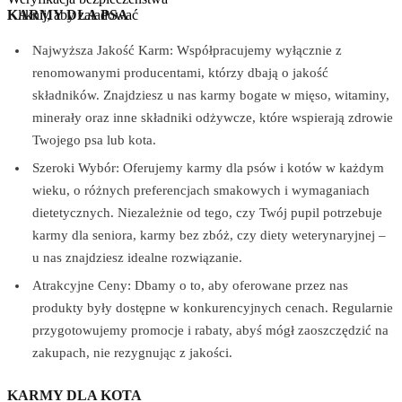
Kliknij, aby załadować
KARMY DLA PSA
Najwyższa Jakość Karm: Współpracujemy wyłącznie z
renomowanymi producentami, którzy dbają o jakość
składników. Znajdziesz u nas karmy bogate w mięso, witaminy,
minerały oraz inne składniki odżywcze, które wspierają zdrowie
Twojego psa lub kota.
Szeroki Wybór: Oferujemy karmy dla psów i kotów w każdym
wieku, o różnych preferencjach smakowych i wymaganiach
dietetycznych. Niezależnie od tego, czy Twój pupil potrzebuje
karmy dla seniora, karmy bez zbóż, czy diety weterynaryjnej –
u nas znajdziesz idealne rozwiązanie.
Atrakcyjne Ceny: Dbamy o to, aby oferowane przez nas
produkty były dostępne w konkurencyjnych cenach. Regularnie
przygotowujemy promocje i rabaty, abyś mógł zaoszczędzić na
zakupach, nie rezygnując z jakości.
KARMY DLA KOTA