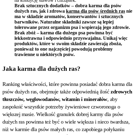
na kondycję stawów i chrząstek.
Brak sztucznych dodatków – dobra karma dla psów
dużych ras, jak i zdrowa
karma dla psów średnich ras
nie
ma w składzie aromatów, konserwantów i sztucznych
barwników. Naturalne składniki zawsze są lepiej
tolerowane przez organizm psa i wspierają jego zdrowie.
Brak zbóż – karma dla dużego psa powinna być
lekkostrawna i odpowiednio przyswajalna. Unikaj więc
produktów, które w swoim składzie zawierają zboża,
ponieważ to one najczęściej powodują problemy
trawienne u niektórych psów.
Jaka karma dla dużych ras?
Ranking właściwości, które powinna posiadać dobra karma dla
psów dużych ras, obejmuje także odpowiednią ilość
zdrowych
tłuszczów, węglowodanów, witamin i minerałów
, aby
zaspokoić wszystkie potrzeby żywieniowe czworonoga o
większej masie. Wielkość granulek dobrej karmy dla psów
dużych ras powinna też być o wiele większa i nieco twardsza,
niż w karmie dla psów małych ras, co zapobiega połykaniu