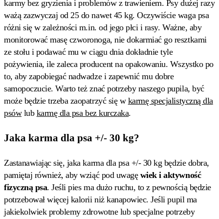
karmy bez gryzienia i problemów z trawieniem. Psy dużej razy
ważą zazwyczaj od 25 do nawet 45 kg. Oczywiście waga psa
różni się w zależności m.in. od jego płci i rasy. Ważne, aby
monitorować masę czworonoga, nie dokarmiać go resztkami
ze stołu i podawać mu w ciągu dnia dokładnie tyle
pożywienia, ile zaleca producent na opakowaniu. Wszystko po
to, aby zapobiegać nadwadze i zapewnić mu dobre
samopoczucie. Warto też znać potrzeby naszego pupila, być
może będzie trzeba zaopatrzyć się w
karmę specjalistyczną dla
psów
lub
karmę dla psa bez kurczaka
.
Jaka karma dla psa +/- 30 kg?
Zastanawiając się, jaka karma dla psa +/- 30 kg będzie dobra,
pamiętaj również, aby wziąć pod uwagę
wiek i aktywność
fizyczną psa
. Jeśli pies ma dużo ruchu, to z pewnością będzie
potrzebował więcej kalorii niż kanapowiec. Jeśli pupil ma
jakiekolwiek problemy zdrowotne lub specjalne potrzeby