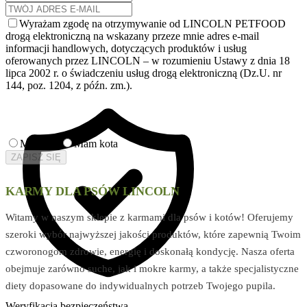
Wyrażam zgodę na otrzymywanie od LINCOLN PETFOOD
drogą elektroniczną na wskazany przeze mnie adres e-mail
informacji handlowych, dotyczących produktów i usług
oferowanych przez LINCOLN – w rozumieniu Ustawy z dnia 18
lipca 2002 r. o świadczeniu usług drogą elektroniczną (Dz.U. nr
144, poz. 1204, z późn. zm.).
Mam psa
Mam kota
ZAPISZ SIĘ
KARMY DLA PSÓW LINCOLN
Witamy w naszym sklepie z karmami dla psów i kotów! Oferujemy
szeroki wybór najwyższej jakości produktów, które zapewnią Twoim
czworonogom zdrowie, energię i doskonałą kondycję. Nasza oferta
obejmuje zarówno suche, jak i mokre karmy, a także specjalistyczne
diety dopasowane do indywidualnych potrzeb Twojego pupila.
Weryfikacja bezpieczeństwa