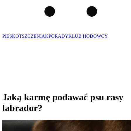
PIES
KOT
SZCZENIAK
PORADY
KLUB HODOWCY
Jaką karmę podawać psu rasy
labrador?