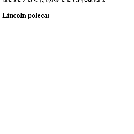
labradora z nadwagą będzie najbardziej wskazana.
Lincoln poleca: