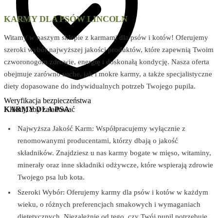
KARMY DLA PSÓW LINCOLN
Witamy w naszym sklepie z karmami dla psów i kotów! Oferujemy
szeroki wybór najwyższej jakości produktów, które zapewnią Twoim
czworonogom zdrowie, energię i doskonałą kondycję. Nasza oferta
obejmuje zarówno suche, jak i mokre karmy, a także specjalistyczne
diety dopasowane do indywidualnych potrzeb Twojego pupila.
Weryfikacja bezpieczeństwa
Kliknij, aby załadować
KARMY DLA PSA
Najwyższa Jakość Karm: Współpracujemy wyłącznie z
renomowanymi producentami, którzy dbają o jakość
składników. Znajdziesz u nas karmy bogate w mięso, witaminy,
minerały oraz inne składniki odżywcze, które wspierają zdrowie
Twojego psa lub kota.
Szeroki Wybór: Oferujemy karmy dla psów i kotów w każdym
wieku, o różnych preferencjach smakowych i wymaganiach
dietetycznych. Niezależnie od tego, czy Twój pupil potrzebuje