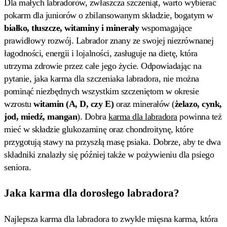
Dla małych labradorów, zwłaszcza szczeniąt, warto wybierać
pokarm dla juniorów o zbilansowanym składzie, bogatym w
białko, tłuszcze, witaminy i minerały
wspomagające
prawidłowy rozwój. Labrador znany ze swojej niezrównanej
łagodności, energii i lojalności, zasługuje na dietę, która
utrzyma zdrowie przez całe jego życie. Odpowiadając na
pytanie, jaka karma dla szczeniaka labradora, nie można
pominąć niezbędnych wszystkim szczeniętom w okresie
wzrostu
witamin (A, D, czy E)
oraz minerałów (
żelazo, cynk,
jod, miedź, mangan
). Dobra
karma dla labradora
powinna też
mieć w składzie glukozaminę oraz chondroitynę, które
przygotują stawy na przyszłą masę psiaka. Dobrze, aby te dwa
składniki znalazły się później także w pożywieniu dla psiego
seniora.
Jaka karma dla dorosłego labradora?
Najlepsza karma dla labradora to zwykle mięsna karma, która