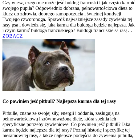
Czy wiesz, czego nie może jeść buldog francuski i jak często karmić
swojego pupila? Odpowiednio dobrana, pełnowartościowa dieta to
klucz do zdrowia, dobrego samopoczucia i świetnej kondycji
Twojego czworonoga. Sprawdź najważniejsze zasady żywienia tej
rasy psa i dowiedz się, jaka karma dla buldoga będzie najlepsza. Jak
i czym karmić buldoga francuskiego? Buldogi francuskie są rasą…
ZOBACZ
Co powinien jeść pitbull? Najlepsza karma dla tej rasy
Pitbulle, znane ze swojej siły, energii i oddania, zasługują na
pełnowartościową i zrównoważoną dietę, która spełnia ich
specyficzne potrzeby żywieniowe. Co powinien jeść pitbull? Jaka
karma będzie najlepsza dla tej rasy? Poznaj historię i specyfikę tej
niesamowitej rasy, a także najlepsze podejścia do żywienia pitbulla,