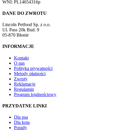
WNI: PL14654316p
DANE DO ZWROTU
Lincoln Petfood Sp. z o.o.
Ul. Pass 20k Bud. 9
05-870 Błonie
INFORMACJE
Kontakt
O nas
Polityka prywatności
Metody płatności
Zwroty
Reklamacje
Regulamin
Program lojalnościowy
PRZYDATNE LINKI
Dla psa
Dla kota
Porady