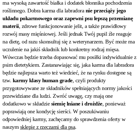
ma wysoką zawartość białka i dodatek błonnika pochodzenia
roślinnego. Dobra karma dla labradora
nie przeciąży jego
układu pokarmowego oraz zapewni psu lepszą przemianę
materii
, zdrowe funkcjonowanie jelit, a także prawidłowy
rozwój masy mięśniowej. Jeśli jednak Twój pupil źle reaguje
na dietę, od razu skonsultuj się z weterynarzem. Być może ma
uczulenie na jakiś składnik lub konkretny rodzaj mięsa.
Wówczas będzie trzeba dopasować mu posiłki indywidualnie z
psim dietetykiem. Zastanawiając się, jaka karma dla labradora
będzie najlepsza warto też wiedzieć, że na rynku dostępne są
tzw.
karmy klasy human grade
, czyli produkty
przygotowywane ze składników spełniających normy jakości
przewidziane dla ludzi. Zwróć uwagę, czy mają one
dodatkowo w składzie
siemię lniane i drożdże
, ponieważ
poprawiają one kondycję sierści. W poszukiwaniu
odpowiedniej karmy, zachęcamy do sprawdzenia oferty w
naszym
sklepie z rzeczami dla psa
.