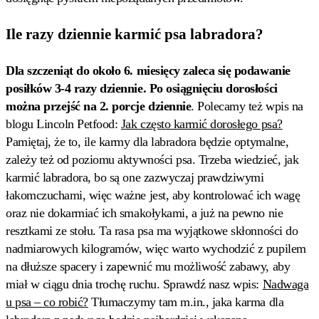
Ile razy dziennie karmić psa labradora?
Dla szczeniąt do około 6. miesięcy zaleca się podawanie
posiłków 3-4 razy dziennie. Po osiągnięciu dorosłości
można przejść na 2. porcje dziennie
. Polecamy też wpis na
blogu Lincoln Petfood:
Jak często karmić dorosłego psa?
Pamiętaj, że to, ile karmy dla labradora będzie optymalne,
zależy też od poziomu aktywności psa. Trzeba wiedzieć, jak
karmić labradora, bo są one zazwyczaj prawdziwymi
łakomczuchami, więc ważne jest, aby kontrolować ich wagę
oraz nie dokarmiać ich smakołykami, a już na pewno nie
resztkami ze stołu. Ta rasa psa ma wyjątkowe skłonności do
nadmiarowych kilogramów, więc warto wychodzić z pupilem
na dłuższe spacery i zapewnić mu możliwość zabawy, aby
miał w ciągu dnia trochę ruchu. Sprawdź nasz wpis:
Nadwaga
u psa – co robić?
Tłumaczymy tam m.in., jaka karma dla