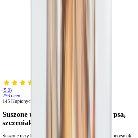
(5.0)
256 ocen
145
Kupionych
Suszone uszy królicze z futrem dla psa,
szczeniaka
Suszone uszy królicze z futrem to wyjątkowy, naturalny przysmak