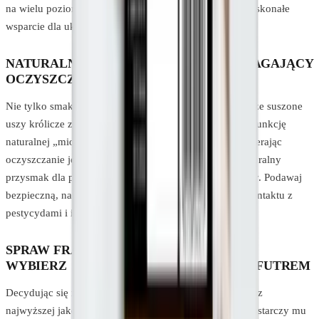
na wielu poziomach. Ten naturalny gryzak dla psa to doskonałe
wsparcie dla układu trawiennego i diety pupila.
NATURALNY GRYZAK DLA PSA WSPOMAGAJĄCY
OCZYSZCZANIE JELIT
Nie tylko smak, ale i zdrowotne właściwości sprawiają, że suszone
uszy królicze z futrem to doskonały wybór. Futro pełni funkcję
naturalnej „miotełki” dla przewodu pokarmowego, wspierając
oczyszczanie jelit. W związku z tym uszy królika to naturalny
przysmak dla psa, który ma tendencję do skubania trawy. Podawaj
bezpieczną, naturalną alternatywę, eliminując ryzyko kontaktu z
pestycydami i innymi szkodliwymi substancjami.
SPRAW FRAJDĘ SWOJEMU PUPILOWI –
WYBIERZ SUSZONE USZY KRÓLICZE Z FUTREM
Decydując się na nasz naturalny gryzak dl psa, wybierasz
najwyższej jakości naturalny przysmak dla psa, który dostarczy mu