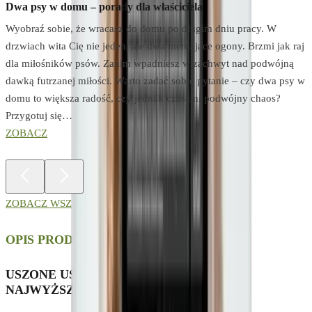
Dwa psy w domu – porady dla właściciela
K
Wyobraź sobie, że wracasz do domu po długim dniu pracy. W
J
drzwiach wita Cię nie jeden, ale dwa merdające ogony. Brzmi jak raj
z
dla miłośników psów. Zanim wpadniesz w zachwyt nad podwójną
w
dawką futrzanej miłości. Warto zadać sobie pytanie – czy dwa psy w
z
domu to większa radość, czy jednak czasami podwójny chaos?
u
Przygotuj się…
t
ZOBACZ
ZOBACZ WSZYSTKIE PORADY
OPIS PRODUKTU
USZONE USZY KRÓLICZE Z FUTREM –
NAJWYŻSZA JAKOŚĆ SKŁADNIKÓW