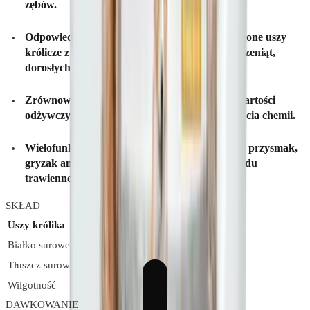
zębów.
Odpowiednie dla psów w każdym wieku
– Suszone uszy
królicze z futrem sprawdzają się zarówno u szczeniąt,
dorosłych psów, jak i seniorów.
Zrównoważone suszenie
– Zachowuje pełnię wartości
odżywczych i naturalny smak bez potrzeby użycia chemii.
Wielofunkcyjność
– Może być traktowany jako przysmak,
gryzak antystresowy, a także wsparcie dla układu
trawiennego.
SKŁAD
Uszy królika
100%
Białko surowe
53,4%
Tłuszcz surowy
41,2%
Wilgotność
5,4%
DAWKOWANIE