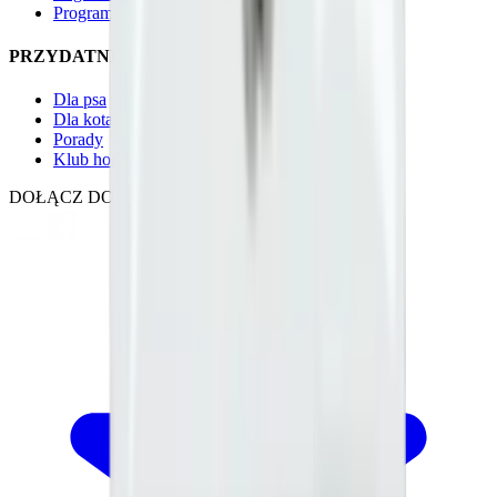
Program lojalnościowy
PRZYDATNE LINKI
Dla psa
Dla kota
Porady
Klub hodowcy
DOŁĄCZ DO NAS