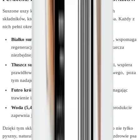
Suszone uszy królicze z futrem składają się z naturalnych
składników, które mają pozytywny wpływ na zdrowie psa. Każdy z
nich pełni określoną funkcję:
Białko surowe (53,4%)
– kluczowy budulec mięśni, wspomaga
regenerację oraz rozwój organizmu psa, a także dostarcza
niezbędnej energii.
Tłuszcz surowy (41,2%)
– to źródło zdrowej energii, wspiera
prawidłowe funkcjonowanie mózgu i układu nerwowego, poza
tym nadaje sierści psa zdrowy blask.
Futro królicze
– działa jak naturalny błonnik wspomagając
trawienie i oczyszczając ponadto jelita.
Woda (5,4%)
– odpowiedni poziom wilgotności w produkcie
zapewnia jego chrupkość oraz ułatwia żucie.
Dzięki tym składnikom suszone uszy królicze z futrem to nie tylko
pyszny, naturalny przysmak dla psa, ale także wspierają zdrowie psa