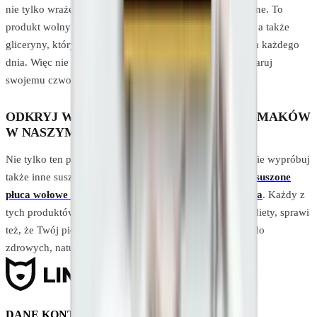
nie tylko wrażenia smakowe, ale także korzyści zdrowotne. To
produkt wolny od sztucznych dodatków, konserwantów, a także
gliceryny, który wspierać będzie zdrowie Twojego pupila każdego
dnia. Więc nie czekaj – dodaj do koszyka już teraz i podaruj
swojemu czworonogowi wyjątkową przyjemność!
ODKRYJ WIĘCEJ NATURALNYCH PRZYSMAKÓW
W NASZYM SKLEPIE
Nie tylko ten produkt istnieje w naszej ofercie. Koniecznie wypróbuj
także inne suszone przysmaki z wołowiny, na przykład:
suszone
płuca wołowe dla psa
czy
suszone mięso wołowe dla psa
. Każdy z
tych produktów może być znakomitym urozmaiceniem diety, sprawi
też, że Twój pies będzie pałał jeszcze większą sympatią do
zdrowych, naturalnych gryzaków.
DANE KONTAKTOWE