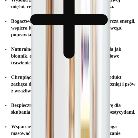
mięśni, regenerację tkanek i ogólną kondycję psa.
Bogactwo zdrowych tłuszczów (41,2%)
– Dostarcza energii,
wspiera funkcjonowanie mózgu i układu nerwowego,
poprawia stan skóry i sierści.
Naturalne wspomaganie trawienia
– Futro działa jak
błonnik, oczyszczając jelita i wspierając prawidłowe
trawienie.
Chrupiąca i delikatna struktura
– Ponieważ produkt
zachęca do żucia jest odpowiedni nawet dla szczeniąt i psów
z wrażliwym uzębieniem.
Bezpieczne źródło włókna
– Stanowi alternatywę dla
skubania trawy, eliminując ryzyko kontaktu z pestycydami.
Wsparcie dla zdrowia jamy ustnej
– Żucie pomaga
masować dziąsła i wspomaga naturalne oczyszczanie