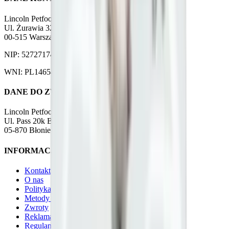
Lincoln Petfood Sp. z o.o.
Ul. Żurawia 32/34 lok. 201
00-515 Warszawa
NIP: 5272717424
WNI: PL14654316p
DANE DO ZWROTU
Lincoln Petfood Sp. z o.o.
Ul. Pass 20k Bud. 9
05-870 Błonie
INFORMACJE
Kontakt
O nas
Polityka prywatności
Metody płatności
Zwroty
Reklamacje
Regulamin