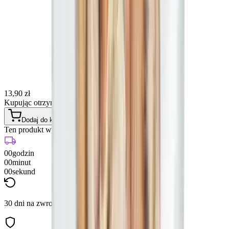
13,90 zł
Kupując otrzymasz
27
punktów
Dodaj do koszyka
Ten produkt wyślemy za:
00
godzin
00
minut
00
sekund
30 dni na zwrot