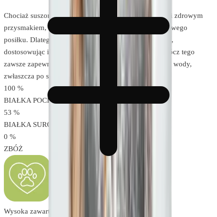
Chociaż suszone uszy królicze z futrem są naturalnym i zdrowym
przysmakiem, nie powinny zastępować pełnowartościowego
posiłku. Dlatego też podawaj je jako uzupełnienie diety,
dostosowując ilość do wielkości i aktywności psa. Oprócz tego
zawsze zapewniaj swojemu pupilowi dostęp do świeżej wody,
zwłaszcza po spożyciu suszonych przekąsek.
100
%
BIAŁKA POCHODZENIA ZWIERZĘCEGO
53
%
BIAŁKA SUROWEGO
0
%
ZBÓŻ
Wysoka zawartość mięsa