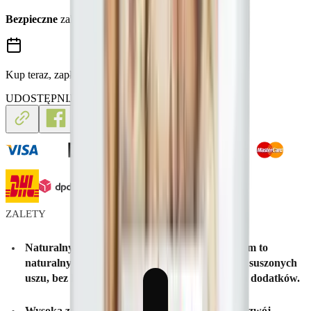
Bezpieczne
zakupy
Kup teraz, zapłać za 30 dni
UDOSTĘPNIJ ZNAJOMYM
ZALETY
Naturalny skład
– Suszone uszy królicze z futrem to
naturalny przysmak dla psa zawierający 100% suszonych
uszu, bez konserwantów, gliceryny i sztucznych dodatków.
Wysoka zawartość białka (53,4%)
– Wspiera rozwój