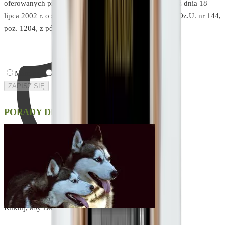
oferowanych przez LINCOLN – w rozumieniu Ustawy z dnia 18
lipca 2002 r. o świadczeniu usług drogą elektroniczną (Dz.U. nr 144,
poz. 1204, z późn. zm.).
Mam psa
Mam kota
ZAPISZ SIĘ
PORADY DLA OPIEKUNÓW PSÓW
Weryfikacja bezpieczeństwa
Kliknij, aby załadować