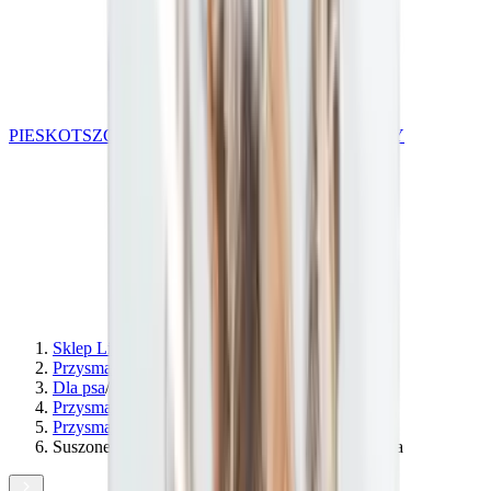
PIES
KOT
SZCZENIAK
PORADY
KLUB HODOWCY
Sklep Lincoln
/
Przysmaki funkcjonalne dla psów
/
Dla psa
/
Przysmaki dla psów
/
Przysmaki dentystyczne dla psa
/
Suszone uszy królicze z futrem dla psa, szczeniaka