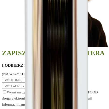
ZAPISZ SIĘ DO NEWSLETTERA
I ODBIERZ 10% RABATU!
(NA WSZYSTKIE KARMY SUCHE DLA PSA I KOTA)
Wyrażam zgodę na otrzymywanie od LINCOLN PETFOOD
drogą elektroniczną na wskazany przeze mnie adres e-mail
informacji handlowych, dotyczących produktów i usług