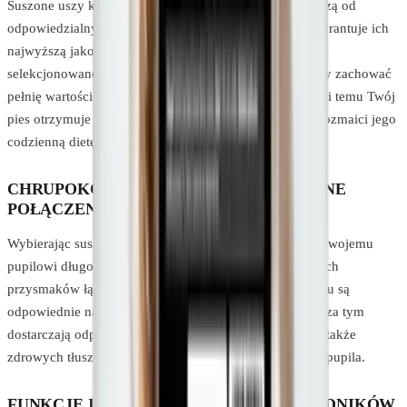
Suszone uszy królicze z futrem Lincoln Petfood pochodzą od
odpowiedzialnych, certyfikowanych dostawców, co gwarantuje ich
najwyższą jakość. Ponadto każde ucho jest starannie
selekcjonowane i suszone w odpowiedni sposób tak, aby zachować
pełnię wartości odżywczych oraz naturalny smak. Dzięki temu Twój
pies otrzymuje zdrową i bezpieczną przekąskę, która urozmaici jego
codzienną dietę.
CHRUPOKOŚĆ I DELIKATNOŚĆ – IDEALNE
POŁĄCZENIE
Wybierając suszone uszy królicze z futrem zapewniasz swojemu
pupilowi długotrwałą frajdę żucia. Unikalna struktura tych
przysmaków łączy chrupkość i delikatność, dzięki czemu są
odpowiednie nawet dla wrażliwych psów i szczeniąt. Poza tym
dostarczają odpowiednią ilość wartościowego białka, a także
zdrowych tłuszczów, które wspierają rozwój i kondycję pupila.
FUNKCJE I ZALETY KAŻDEGO ZE SKŁADNIKÓW