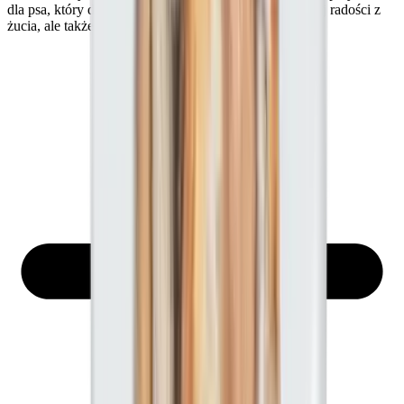
dla psa, który dostarcza pupilowi nie tylko niesamowitej radości z
żucia, ale także wspiera jego zdrowie i układ trawienny.